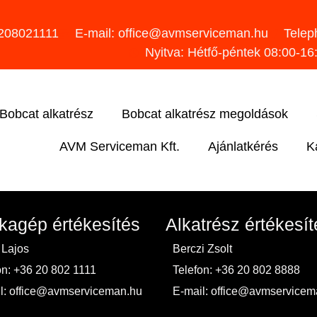
6208021111
E-mail: office@avmserviceman.hu
Telep
Nyitva: Hétfő-péntek 08:00-16
Bobcat alkatrész
Bobcat alkatrész megoldások
AVM Serviceman Kft.
Ajánlatkérés
K
agép értékesítés
Alkatrész értékesít
 Lajos
Berczi Zsolt
on: +36 20 802 1111
Telefon: +36 20 802 8888
l: office@avmserviceman.hu
E-mail: office@avmservicem