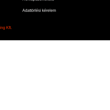
Adattörlési kérelem
ng Kft.