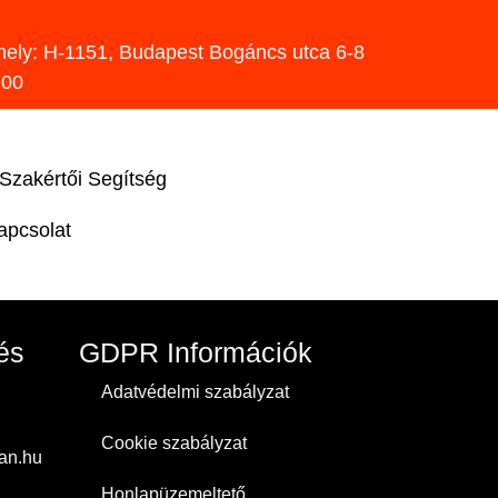
hely: H-1151, Budapest Bogáncs utca 6-8
:00
Szakértői Segítség
apcsolat
és
GDPR Információk
Adatvédelmi szabályzat
Cookie szabályzat
an.hu
Honlapüzemeltető