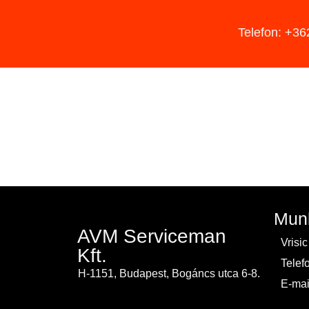
Telefon: +3
Munk
AVM Serviceman
Vrisic
Kft.
Telef
H-1151, Budapest, Bogáncs utca 6-8.
E-mai