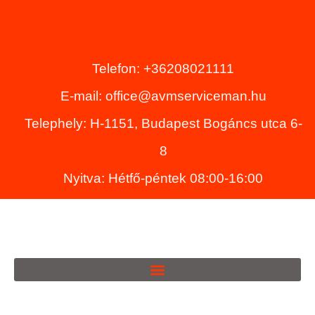
Telefon: +36208021111
E-mail: office@avmserviceman.hu
Telephely: H-1151, Budapest Bogáncs utca 6-
8
Nyitva: Hétfő-péntek 08:00-16:00